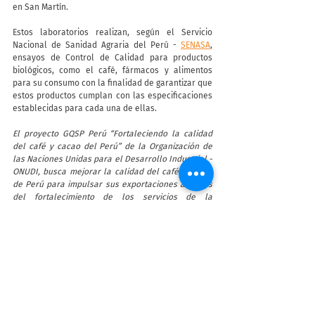
en San Martín.
Estos laboratorios realizan, según el Servicio 
Nacional de Sanidad Agraria del Perú - 
SENASA
, 
ensayos de Control de Calidad para productos 
biológicos, como el café, fármacos y alimentos 
para su consumo con la finalidad de garantizar que 
estos productos cumplan con las especificaciones 
establecidas para cada una de ellas. 
El proyecto GQSP Perú “Fortaleciendo la calidad 
del café y cacao del Perú” de la Organización de 
las Naciones Unidas para el Desarrollo Industrial - 
ONUDI, busca mejorar la calidad del café y cacao 
de Perú para impulsar sus exportaciones a través 
del fortalecimiento de los servicios de la 
Infraestructura de la Calidad. El GQSP Perú actúa 
en cogestión con el Instituto Nacional de la Calidad 
- INACAL y con el financiamiento de la Cooperación 
Suiza - SECO. Para mayor información, puede 
contactarnos a través de: 
L.NAVARROSEMINARIO@unido.org
Calidad
laboratorio
Certificación
Sernanp
CQI
Actividades