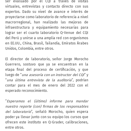
ser evaluado por el CQI a través de visitas 
virtuales, entrevistas y contacto directo con sus 
expertos. Dado su nivel de avance e interés de 
proyectarse como laboratorio de referencia a nivel 
macrorregional, han realizado las mejoras de 
infraestructura y equipamiento necesarias para 
lograr ser el cuarto laboratorio Q-Venue del CQI 
del Perú y unirse a una amplia red con organismos 
en EE.UU., China, Brasil, Tailandia, Emiratos Árabes 
Unidos, Colombia, entre otros.
El director de laboratorio, señor Jorge Morocho 
Guerrero, sostuvo que ya se encuentran en la 
etapa final del proceso de certificación, y que 
luego de “
una asesoría con un instructor del CQI
” y 
“
una última entrevista de la auditoria
”, podrían 
contar para el mes de enero del 2022 con el 
esperado reconocimiento.
“
Esperamos el (último) informe para mandar 
nuestro reporte (con) firmas de los responsables 
del laboratorio
”, señaló Morocho, quien espera 
poder ya llevar junto con su equipo los cursos que 
ofrecen este instituto en Q-Grader, calibraciones, 
entre otros.