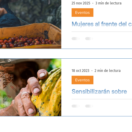
25 nov 2025
3 min de lectura
Eventos
Mujeres al frente del 
café y cacao
Un conversatorio para recon
aprender y fortalecer el lid
femenino en las cadenas pr
18 oct 2023
2 min de lectura
Eventos
Sensibilizarán sobre
cumplimiento de norm
para mejorar café y c
peruanos
GQSP Perú de ONUDI realiza
de seminarios virtuales sobr
importancia de las Normas 