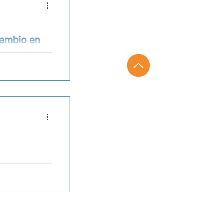
cambio en
ocer,
erazgo
oductivas.
as técnicas
acao
rá una serie
e la
Técnicas